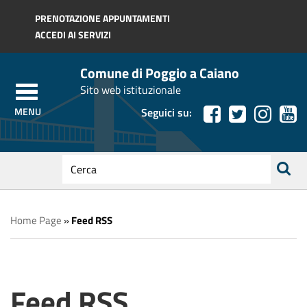
Regione Toscana
PRENOTAZIONE APPUNTAMENTI
ACCEDI AI SERVIZI
Comune di Poggio a Caiano
Sito web istituzionale
Seguici su:
testo
da
ricerca
cercare
Home Page
»
Feed RSS
Feed RSS