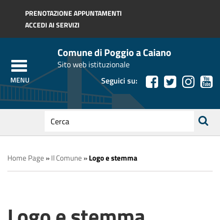
Regione Toscana
PRENOTAZIONE APPUNTAMENTI
ACCEDI AI SERVIZI
Comune di Poggio a Caiano
Sito web istituzionale
Seguici su:
testo
da
ricerca
cercare
Home Page
»
Il Comune
»
Logo e stemma
Logo e stemma