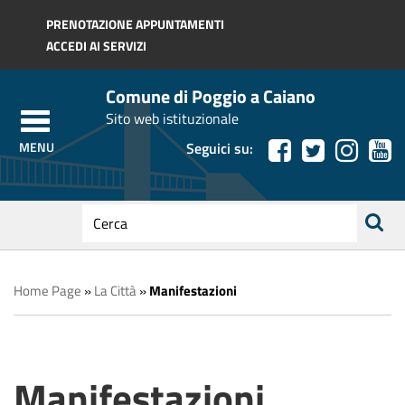
Regione Toscana
PRENOTAZIONE APPUNTAMENTI
ACCEDI AI SERVIZI
Comune di Poggio a Caiano
Sito web istituzionale
Seguici su:
testo
da
ricerca
cercare
Home Page
»
La Città
»
Manifestazioni
Manifestazioni