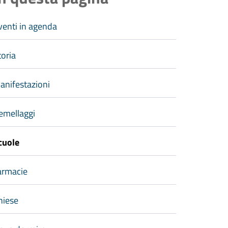
venti in agenda
toria
anifestazioni
emellaggi
cuole
armacie
hiese