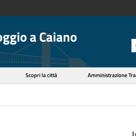
ggio a Caiano
t
d
r
c
Scopri la città
Amministrazione Tr