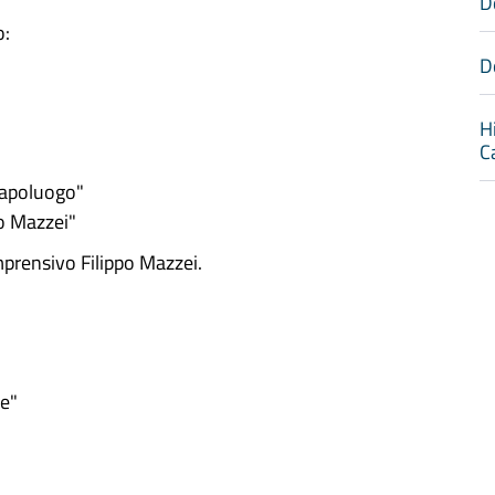
D
o:
D
H
C
/Capoluogo"
po Mazzei"
mprensivo Filippo Mazzei.
re"