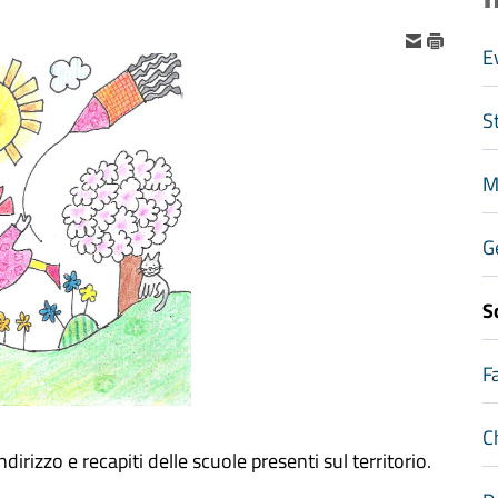
E
S
M
G
S
F
C
dirizzo e recapiti delle scuole presenti sul territorio.