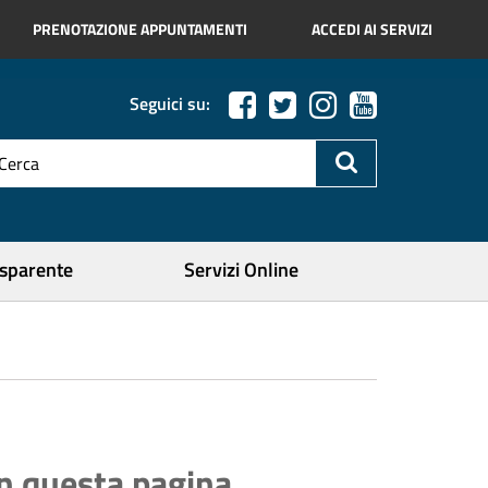
PRENOTAZIONE APPUNTAMENTI
ACCEDI AI SERVIZI
Seguici su:
esto
a
icerca
ercare
asparente
Servizi Online
In questa pagina