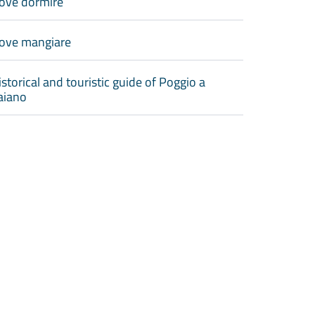
ove dormire
ove mangiare
istorical and touristic guide of Poggio a
aiano