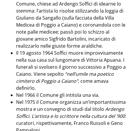
Comune, chiese ad Ardengo Soffici di idearne lo
stemma: l’artista lo risolse stilizzando la loggia di
Giuliano da Sangallo (sulla facciata della Villa
Medicea di Poggio a Caiano) e coronandola con le
note palle medicee; passò poi lo schizzo al
giovane amico Sigfrido Bartolini, incaricato di
realizzarlo nelle giuste forme araldiche.
Il 19 agosto 1964 Soffici muore improvvisamente
nella sua casa sul lungomare di Vittoria Apuana. I
funerali si svolsero il giorno successivo a Poggio a
Caiano. Viene sepolto
“nell’umile ma poetico
cimitero di Poggio a Caiano”
, come amava
definirlo.
Nel 1966 il Comune gli intitola una via.
Nel 1975 il Comune organizza un’importantissima
mostra e un convegno di studi dal titolo
Ardengo
Soffici. L’artista e lo scrittore nella cultura del ’900
:
curatori, rispettivamente, Franco Russoli e Geno
Pampaloni.