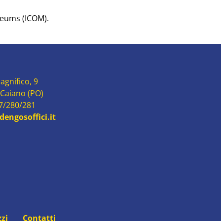
seums (ICOM).
agnifico, 9
 Caiano (PO)
87/280/281
engosoffici.it
zzi
Contatti