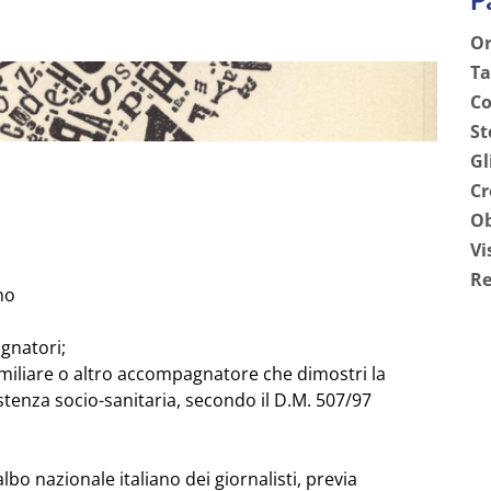
Or
Ta
Co
St
Gl
Cr
Ob
Vi
Re
no
gnatori;
miliare o altro accompagnatore che dimostri la
stenza socio-sanitaria, secondo il D.M. 507/97
ll'albo nazionale italiano dei giornalisti, previa