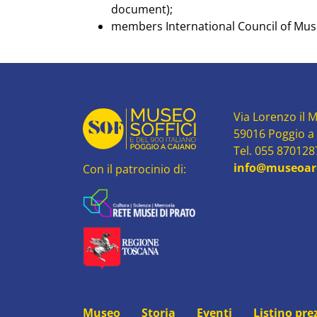
document);
members International Council of Mu
Via Lorenzo il M
59016 Poggio a
Tel. 055 87012
info@museoard
Con il patrocinio di:
Museo
Storia
Eventi
Listino pre